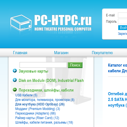
E-mail
Пароль
Зарег
Главная
Магазин
Покупателю
Каталог 
кабели Дл
Звуковые карты
Disk on Module (DOM), Industrial Flash
Переходники, шлейфы, кабели
Оптибей д
USB Кабели (5)
2.5 SATA 
Для монитора, телевизора, проектора (8)
Для ноутбука (HDD Optibay) (26)
ноутбука 
Моддинг (Premium Modding) (3)
Переходники (Adapters) (66)
Райзер карты (Riser Card) (12)
Шлейфы, кабели питания, разъемы (18)