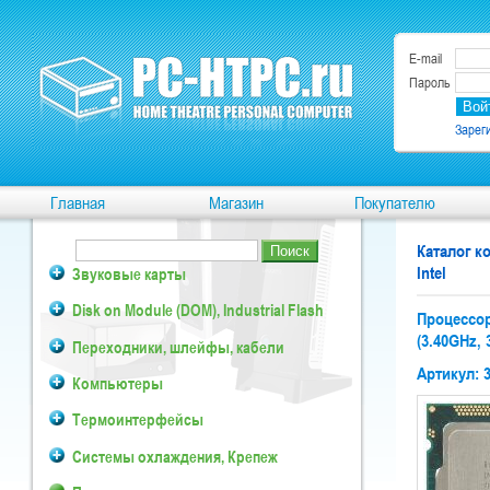
E-mail
Пароль
Зарег
Главная
Магазин
Покупателю
Каталог 
Intel
Звуковые карты
Disk on Module (DOM), Industrial Flash
Процессор
(3.40GHz, 
Переходники, шлейфы, кабели
Артикул: 
Компьютеры
Термоинтерфейсы
Системы охлаждения, Крепеж