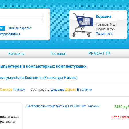
Корзина
Товаров: 0 шт.
Забыли пароль?
Сумма: 0 руб.
Посмотреть
истрироваться
Контакты
Гостевая
РЕМОНТ ПК.
компьютеров и компьютерных комплектующих
ые устройства Комплекты (Клавиатура + мышь)
Списком
Плиткой
Сортировать:
Дешевле
Дороже
В наличии
Беспроводной комплект Asus W3000 Slim, Черный
2450 руб
Нет в налич