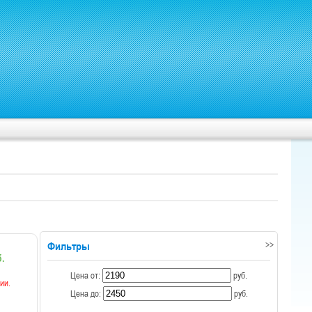
Фильтры
>>
.
Цена от:
руб.
ии.
Цена до:
руб.