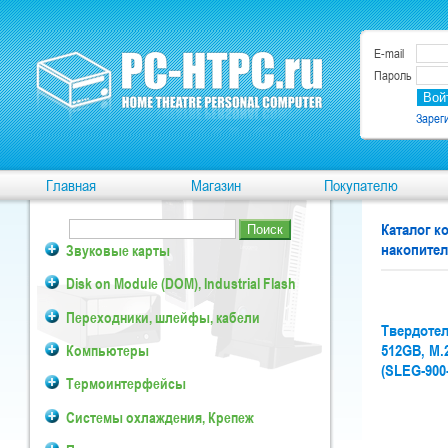
E-mail
Пароль
Зарег
Главная
Магазин
Покупателю
Каталог 
накопител
Звуковые карты
Disk on Module (DOM), Industrial Flash
Переходники, шлейфы, кабели
Твердотел
Компьютеры
512GB, M.
(SLEG-900
Термоинтерфейсы
Системы охлаждения, Крепеж