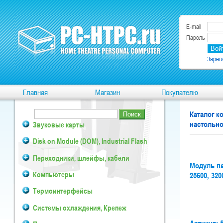
E-mail
Пароль
Зарег
Главная
Магазин
Покупателю
Каталог 
настольн
Звуковые карты
Disk on Module (DOM), Industrial Flash
Переходники, шлейфы, кабели
Модуль па
Компьютеры
25600, 32
Термоинтерфейсы
Системы охлаждения, Крепеж