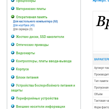
Артикул: 
Процессоры
Материнские платы
Оперативная память
Для настольного компьютера (92)
Для ноутбука (45)
Для сервера (0)
Жесткие диски, SSD накопители
Оптические приводы
Видеокарты
ХАРАКТЕРИ
Контроллеры, платы ввода-вывода
Артикул то
Корпуса
Производит
Блоки питания
Тип памяти
Устройства бесперебойного питания и
Пропускная
защиты
Объём
Периферийные устройства
Тактовая ч
Внешние носители информации
Форм факто