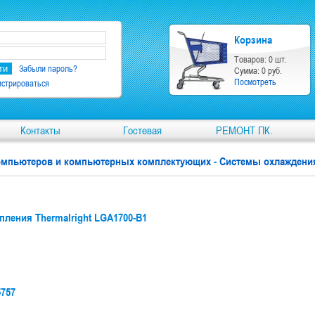
Корзина
Товаров: 0 шт.
Забыли пароль?
Сумма: 0 руб.
Посмотреть
истрироваться
Контакты
Гостевая
РЕМОНТ ПК.
компьютеров и компьютерных комплектующих
-
Системы охлаждения
пления Thermalright LGA1700-B1
5757