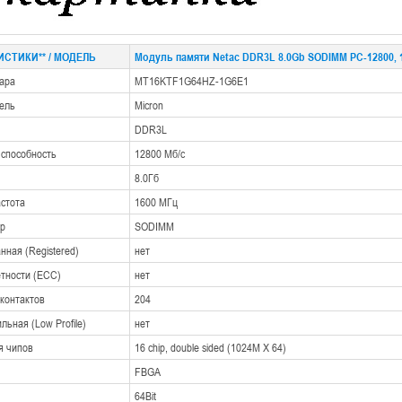
СТИКИ** / МОДЕЛЬ
Модуль памяти Netac DDR3L 8.0Gb SODIMM PC-12800,
вара
MT16KTF1G64HZ-1G6E1
ель
Micron
DDR3L
 способность
12800 Мб/с
8.0Гб
астота
1600 МГц
р
SODIMM
ная (Registered)
нет
етности (ECC)
нет
 контактов
204
ьная (Low Profile)
нет
я чипов
16 chip, double sided (1024M X 64)
FBGA
64Bit