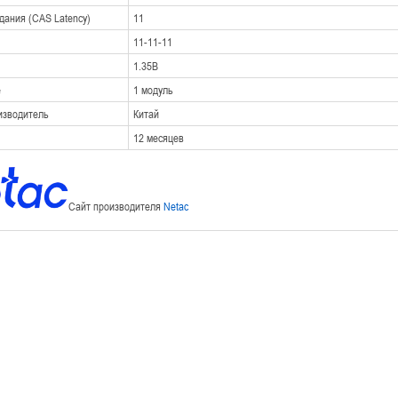
дания (CAS Latency)
11
11-11-11
1.35В
е
1 модуль
изводитель
Китай
12 месяцев
Сайт производителя
Netac