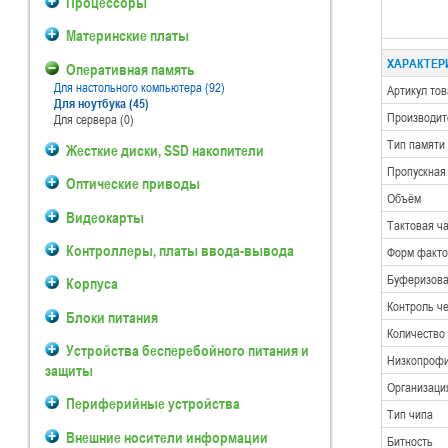
Процессоры
Материнские платы
ХАРАКТЕРИ
Оперативная память
Для настольного компьютера (92)
Артикул то
Для ноутбука (45)
Производит
Для сервера (0)
Тип памяти
Жесткие диски, SSD накопители
Пропускная
Оптические приводы
Объём
Видеокарты
Тактовая ч
Контроллеры, платы ввода-вывода
Форм факто
Буферизован
Корпуса
Контроль ч
Блоки питания
Количество
Устройства бесперебойного питания и
Низкопрофил
защиты
Организаци
Периферийные устройства
Тип чипа
Внешние носители информации
Битность