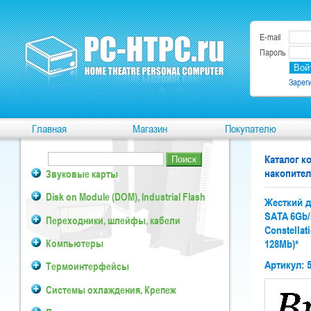
E-mail
Пароль
Зарег
Главная
Магазин
Покупателю
Каталог 
накопител
Звуковые карты
Disk on Module (DOM), Industrial Flash
Жесткий ди
SATA 6Gb/
Переходники, шлейфы, кабели
Constellat
Компьютеры
128Mb)*
Артикул: 
Термоинтерфейсы
Системы охлаждения, Крепеж