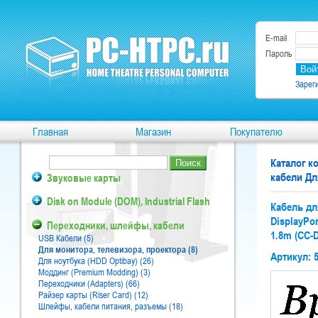
E-mail
Пароль
Зарег
Главная
Магазин
Покупателю
Каталог 
кабели Дл
Звуковые карты
Disk on Module (DOM), Industrial Flash
Кабель дл
DisplayPor
Переходники, шлейфы, кабели
1.8m (CC-D
USB Кабели (5)
Для монитора, телевизора, проектора (8)
Артикул: 
Для ноутбука (HDD Optibay) (26)
Моддинг (Premium Modding) (3)
Переходники (Adapters) (66)
Райзер карты (Riser Card) (12)
Шлейфы, кабели питания, разъемы (18)