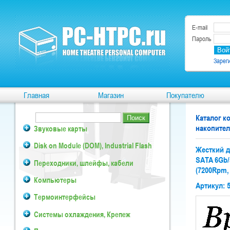
E-mail
Пароль
Зарег
Главная
Магазин
Покупателю
Каталог 
накопител
Звуковые карты
Disk on Module (DOM), Industrial Flash
Жесткий д
SATA 6Gb/
Переходники, шлейфы, кабели
(7200Rpm,
Компьютеры
Артикул: 
Термоинтерфейсы
Системы охлаждения, Крепеж