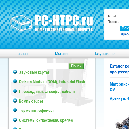
E-mail
Пароль
Зарег
Главная
Магазин
Покупателю
Каталог 
процессора
Звуковые карты
Disk on Module (DOM), Industrial Flash
Материнск
CM
Переходники, шлейфы, кабели
Артикул: 
Компьютеры
Термоинтерфейсы
Системы охлаждения, Крепеж