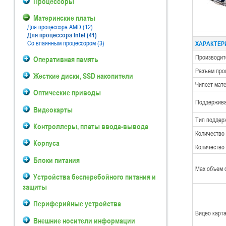
Процессоры
Материнские платы
Для процессора AMD (12)
Для процессора Intel (41)
Со впаянным процессором (3)
ХАРАКТЕРИ
Производит
Оперативная память
Разъем про
Жесткие диски, SSD накопители
Чипсет мат
Оптические приводы
Поддержив
Видеокарты
Тип поддер
Контроллеры, платы ввода-вывода
Количество
Корпуса
Количество
Блоки питания
Max объем 
Устройства бесперебойного питания и
защиты
Периферийные устройства
Видео карт
Внешние носители информации