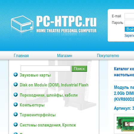
E-mail
Пароль
Зарег
Главная
Магазин
Покупателю
Каталог 
настольн
Звуковые карты
Disk on Module (DOM), Industrial Flash
Модуль па
2.0Gb DIM
Переходники, шлейфы, кабели
(KVR800D2
Компьютеры
Артикул: 
Термоинтерфейсы
Системы охлаждения, Крепеж