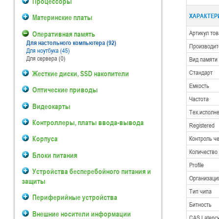
Процессоры
ХАРАКТЕРИ
Материнские платы
Оперативная память
Артикул то
Для настольного компьютера (92)
Производит
Для ноутбука (45)
Для сервера (0)
Вид памяти
Жесткие диски, SSD накопители
Стандарт
Емкость
Оптические приводы
Частота
Видеокарты
Тех.исполн
Контроллеры, платы ввода-вывода
Registered
Корпуса
Контроль ч
Количество
Блоки питания
Profile
Устройства бесперебойного питания и
Организаци
защиты
Тип чипа
Периферийные устройства
Битность
Внешние носители информации
CAS Latenc